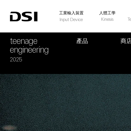
​工業輸入裝置
人體工學
Kinesis
T
Input Device
teenage
​產品​
​商
engineering
2025