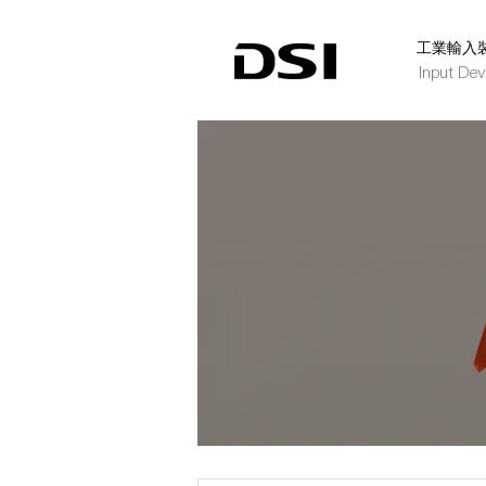
​工業輸入
Input Dev