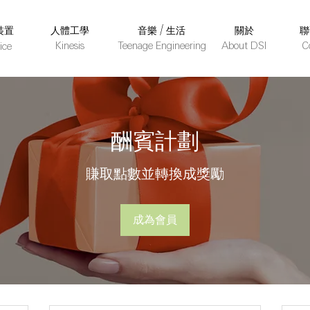
裝置
人體工學
音樂 / 生活
關於
聯
Kinesis
Teenage Engineering
About DSI
C
ice
酬賓計劃
賺取點數並轉換成獎勵
成為會員