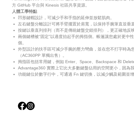
方 GitHub 平台與 Kinesis 社區共享資源。
人體工學特點
凹形鍵帽設計，可減少手和手指的延伸並放鬆肌肉。
左右鍵盤分離設計可將手臂擺置於肩寬，以保持手腕筆直並垂
按鍵以垂直列排列（而不是傳統鍵盤交錯排列），更正確地反
兩個鍵槽被“固定”以適度抬起手的拇指側。帳篷讓您處於更中
個。
外型設計的扶手區可減少手腕的壓力彎曲，並在您不打字時為
（AC360PP 單獨出售）。
拇指區包括常用鍵，例如 Enter、Space、Backspace 
Advantage360 實際上它比大多數鍵盤佔用的空間更小
功能鍵位於數字行中，可通過 Fn 鍵切換，以減少觸及範圍並