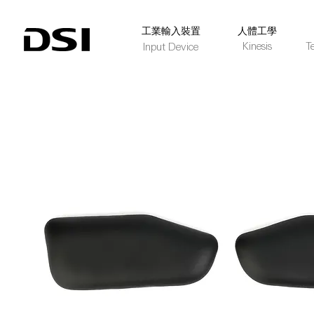
​工業輸入裝置
人體工學
Kinesis
T
Input Device