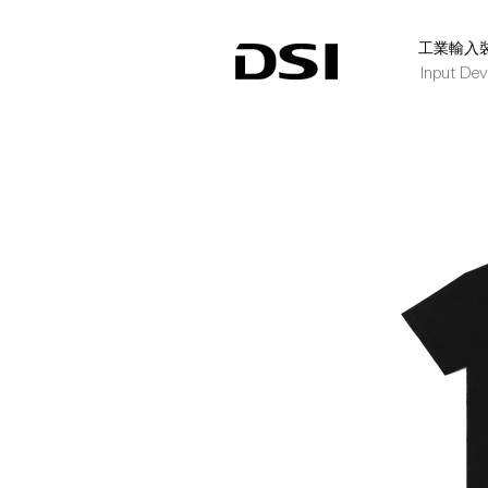
​工業輸入
Input Dev