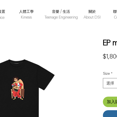
裝置
人體工學
音樂 / 生活
關於
聯
Kinesis
Teenage Engineering
About DSI
C
ice
EP m
$1,80
Size
*
選擇
加入