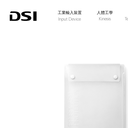
​工業輸入裝置
人體工學
Kinesis
T
Input Device