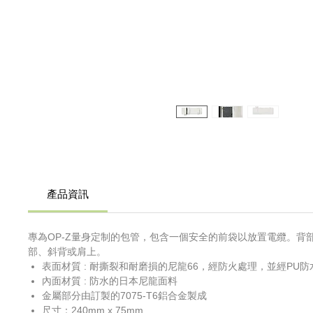
產品資訊
專為OP-Z量身定制的包管，包含一個安全的前袋以放置電纜。背部附有扣
部、斜背或肩上。
表面材質 : 耐撕裂和耐磨損的尼龍66，經防火處理，並經PU
內面材質 : 防水的日本尼龍面料
金屬部分由訂製的7075-T6鋁合金製成
尺寸：240mm x 75mm