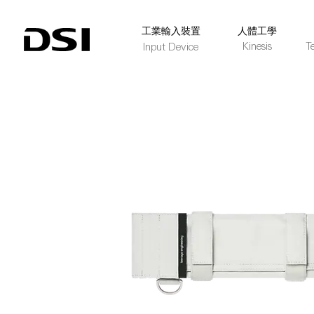
​工業輸入裝置
人體工學
Kinesis
T
Input Device