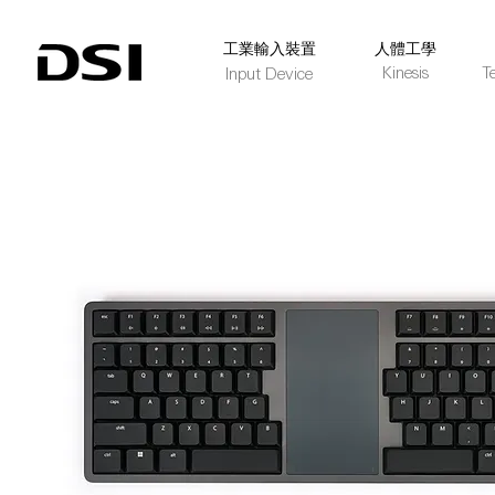
​工業輸入裝置
人體工學
Kinesis
T
Input Device