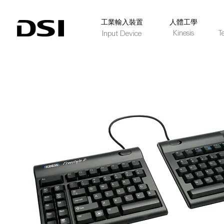
​工業輸入裝置
人體工學
Kinesis
T
Input Device