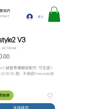
繫我們
ontact
登入
style2 V3
AC730-blk
價
0.00
格
tyle2 鍵盤專屬腳架配件, 可支援3
/10/15 度) . 不相容Freestyle扶
購物車
直接購買