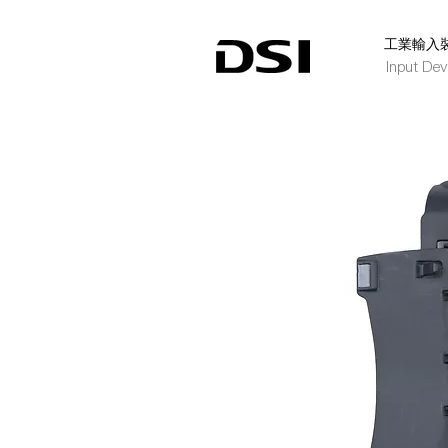
​工業輸入
Input Dev