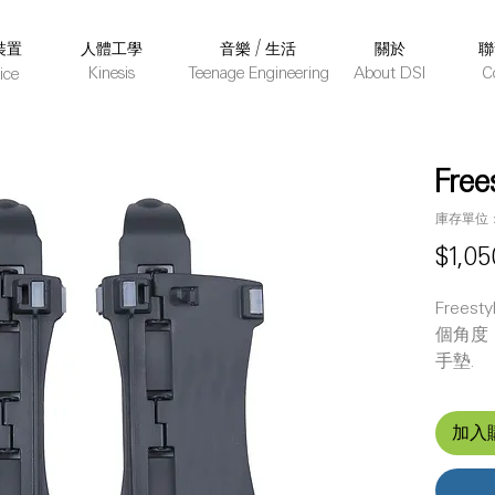
裝置
人體工學
音樂 / 生活
關於
聯
Kinesis
Teenage Engineering
About DSI
C
ice
Free
庫存單位： 
$1,05
Frees
個角度（5
手墊.
加入