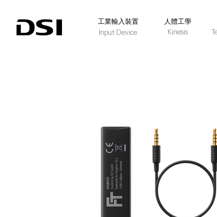
​工業輸入裝置
人體工學
Kinesis
T
Input Device