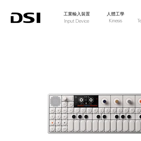
​工業輸入裝置
人體工學
Kinesis
T
Input Device