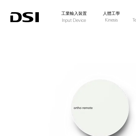
​工業輸入裝置
人體工學
Kinesis
T
Input Device