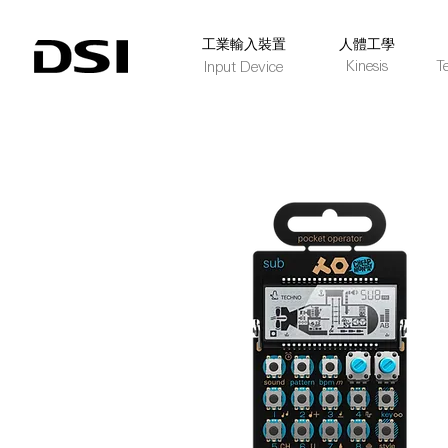
​工業輸入裝置
人體工學
Kinesis
T
Input Device