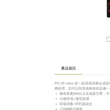
產品資訊
PO-28 robot 是一款現場
獨使用，也可以與其他相容的設備一
擁有真實的8位元合成器引擎，
15種音色+微型鼓聲
現場演奏+序列器組合
128個模式鏈接