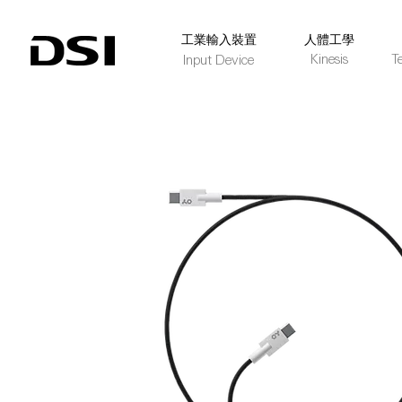
​工業輸入裝置
人體工學
Kinesis
T
Input Device