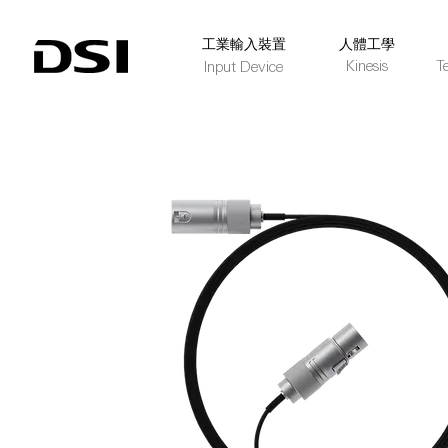
​工業輸入裝置
人體工學
Kinesis
T
Input Device